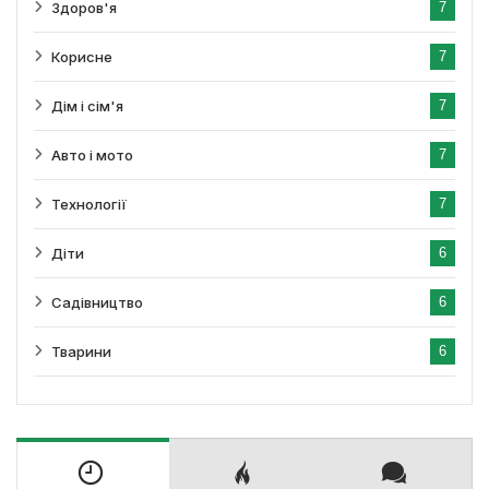
Здоров'я
7
Корисне
7
Дім і сім'я
7
Авто і мото
7
Технології
7
Діти
6
Садівництво
6
Тварини
6