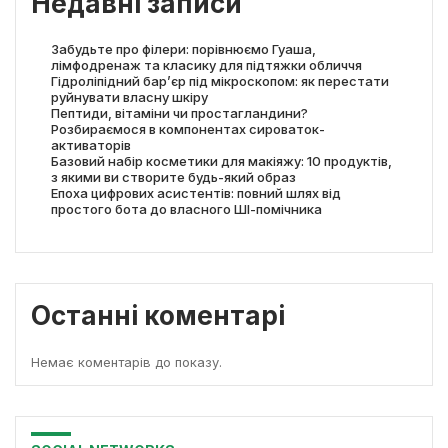
Недавні записи
Забудьте про філери: порівнюємо Гуаша,
лімфодренаж та класику для підтяжки обличчя
Гідроліпідний бар’єр під мікроскопом: як перестати
руйнувати власну шкіру
Пептиди, вітаміни чи простагландини?
Розбираємося в компонентах сироваток-
активаторів
Базовий набір косметики для макіяжу: 10 продуктів,
з якими ви створите будь-який образ
Епоха цифрових асистентів: повний шлях від
простого бота до власного ШІ-помічника
Останні коментарі
Немає коментарів до показу.