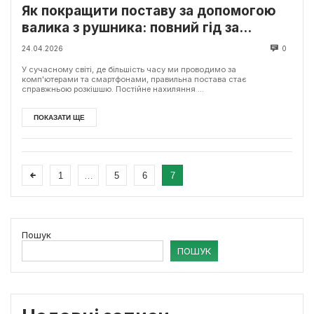
Як покращити поставу за допомогою
валика з рушника: повний гід за
методом Фукуцудзі
24.04.2026
0
У сучасному світі, де більшість часу ми проводимо за
комп'ютерами та смартфонами, правильна постава стає
справжньою розкішшю. Постійне нахиляння ...
ПОКАЗАТИ ЩЕ
1
…
5
6
7
Пошук
ПОШУК