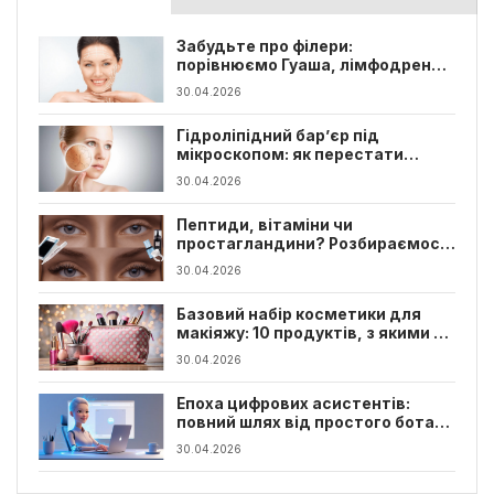
Забудьте про філери:
порівнюємо Гуаша, лімфодренаж
та класику для підтяжки обличчя
30.04.2026
Гідроліпідний бар’єр під
мікроскопом: як перестати
руйнувати власну шкіру
30.04.2026
Пептиди, вітаміни чи
простагландини? Розбираємося
в компонентах сироваток-
30.04.2026
активаторів
Базовий набір косметики для
макіяжу: 10 продуктів, з якими ви
створите будь-який образ
30.04.2026
Епоха цифрових асистентів:
повний шлях від простого бота
до власного ШІ-помічника
30.04.2026