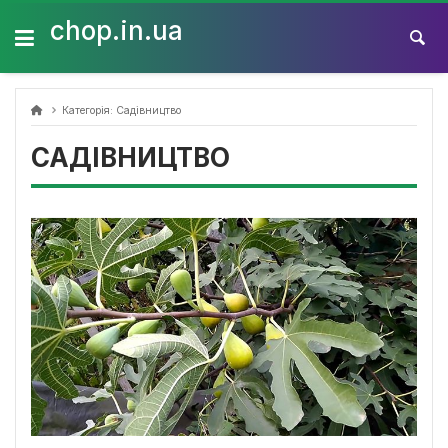
Skip
to
chop.in.ua
content
Категорія:
Садівництво
САДІВНИЦТВО