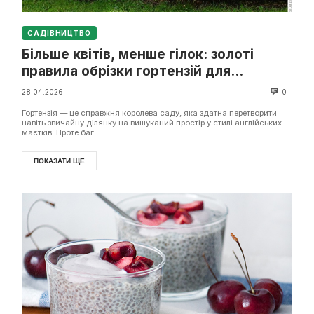
САДІВНИЦТВО
Більше квітів, менше гілок: золоті
правила обрізки гортензій для
початківців
28.04.2026
0
Гортензія — це справжня королева саду, яка здатна перетворити
навіть звичайну ділянку на вишуканий простір у стилі англійських
маєтків. Проте баг...
ПОКАЗАТИ ЩЕ