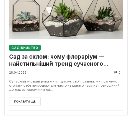
САДІВНИЦТВО
Сад за склом: чому флораріум —
найстильніший тренд сучасного
інтер’єру
28.04.2026
0
Сучасний міський ритм життя диктує свої правила: ми прагнемо
оточити себе природою, але часто не маємо часу на повноцінний
догляд за класичним са...
ПОКАЗАТИ ЩЕ