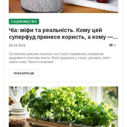
САДІВНИЦТВО
Чіа: міфи та реальність. Кому цей
суперфуд принесе користь, а кому —
шкоду
28.04.2026
0
Останніми роками насіння чіа стало справжнім символом
здорового способу життя. Його додають у смузі, десерти, хліб і
навіть каву. Проте популярні...
ПОКАЗАТИ ЩЕ